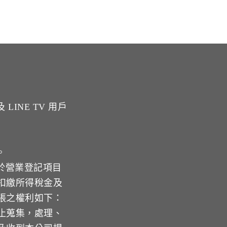
INE TV 用戶
。
於營業登記項目
扣繳所得稅金及
張之權利如下：
止蒐集，處理、