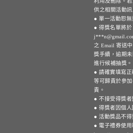
利用及刪除。若
供之相關活動訊
● 單一活動恕無
● 得獎名單將於 
j***n@gm
之 Email 寄
獎手續，逾期未
進行候補抽獎。
● 請確實填寫
等可歸責於參加
責。
● 不接受得獎
● 得獎者因個
● 活動獎品不
● 電子禮券使用範