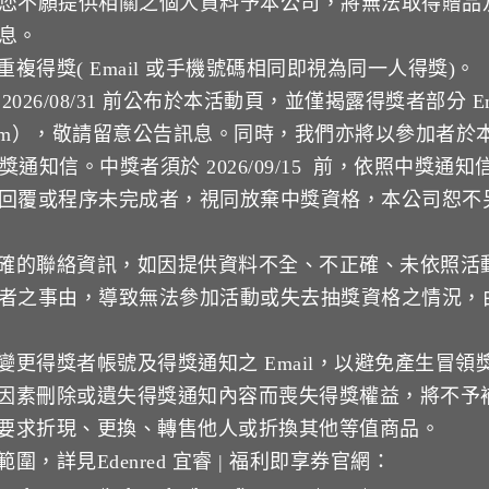
您不願提供相關之個人資料予本公司，將無法取得贈品
息。
重複得獎( Email 或手機號碼相同即視為同一人得獎)。
2026/08/31 前公布於本活動頁，並僅揭露得獎者部分 E
ail.com），敬請留意公告訊息。同時，我們亦將以參加者
送中獎通知信。中獎者須於 2026/09/15  前，依照中獎
回覆或程序未完成者，視同放棄中獎資格，本公司恕不
正確的聯絡資訊，如因提供資料不全、不正確、未依照活
者之事由，導致無法參加活動或失去抽獎資格之情況，
者變更得獎者帳號及得獎通知之 Email，以避免產生冒領
人因素刪除或遺失得獎通知內容而喪失得獎權益，將不予
得要求折現、更換、轉售他人或折換其他等值商品。
圍，詳見Edenred 宜睿 | 福利即享券官網：