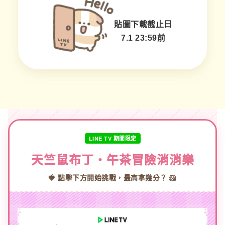
貼圖下載截止日
7.1 23:59前
LINE TV 期間限定
天竺鼠布丁・午茶冒險消消樂
🍓 點擊下方開始挑戰，最高拿幾分？ 🐹