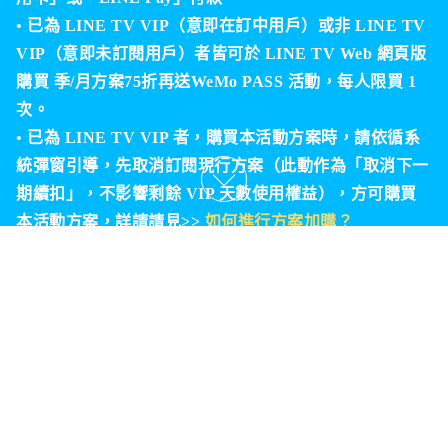
•
已為 LINE TV VIP（意即在訂中用戶）或非 LINE TV
VIP（意即未訂閱用戶）者皆可於 LINE TV Web 網頁版
購買 季/月方案75折再送WeMo PASS 活動，每人限買 1
次。
•
已為 LINE TV VIP 者，購買本活動方案時，請依循系
統彈窗引導，先取消訂閱現行方案（此動作為「取消下一
期續扣」，不影響剩餘 VIP 天數使用權益），方可購買
本活動方案，詳請請見>>
如何進行方案加購？
Q
：原方案尚未使用完畢的天數跑去哪裡了？
A
：請參考
>>
什麼是「方案剩餘天數」？
Q
：加購並開始使用新方案後，什麼時候才會把「方案
剩餘天數」使用完畢呢？
A
：請參考>>
如何啟用「方案剩餘天數」？
•
過去曾加購方案並取消訂閱，且正在使用「方案剩餘天