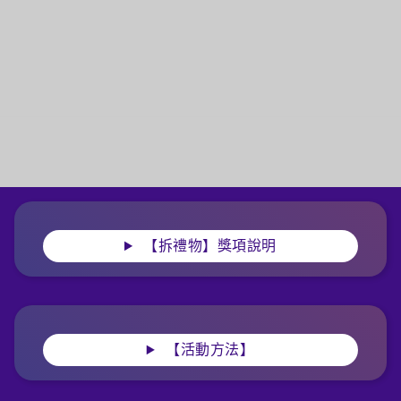
【拆禮物】獎項說明