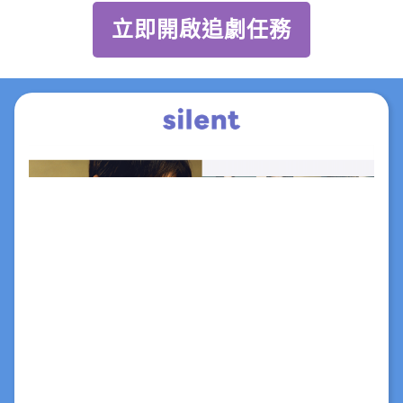
立即開啟追劇任務