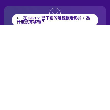
KKTV 所有的內容都會在 LINE TV上
架嗎？
如果我在 KKTV 有新的觀看紀錄，
LINE TV這邊也會同步更新嗎？
<span style="letter-spacing: normal;"><br></span>
在 KKTV 已下載的離線觀看影片，為
什麼沒有移轉？